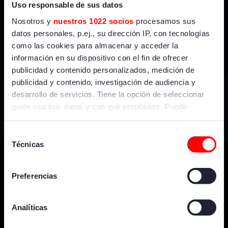
En directo
Uso responsable de sus datos
Nosotros y
nuestros 1022 socios
procesamos sus
datos personales, p.ej., su dirección IP, con tecnologías
como las cookies para almacenar y acceder la
GOL
información en su dispositivo con el fin de ofrecer
publicidad y contenido personalizados, medición de
publicidad y contenido, investigación de audiencia y
desarrollo de servicios. Tiene la opción de seleccionar
quién usa sus datos y con qué propósitos. Puede
cambiar o retirar su consentimiento en cualquier
momento desde la Declaración de cookies o clicando en
Selección
el Menú de consentimiento.
Técnicas
de
consentimiento
Si lo permite, también quisiéramos:
Preferencias
Recopilar información sobre su ubicación geográfica
que puede tener una precisión de varios metros
Identificar su dispositivo analizándolo activamente
Analíticas
+ GOL
Dónde vernos
para buscar características específicas (huellas