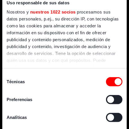
En directo
Uso responsable de sus datos
Nosotros y
nuestros 1022 socios
procesamos sus
datos personales, p.ej., su dirección IP, con tecnologías
como las cookies para almacenar y acceder la
GOL
información en su dispositivo con el fin de ofrecer
publicidad y contenido personalizados, medición de
publicidad y contenido, investigación de audiencia y
desarrollo de servicios. Tiene la opción de seleccionar
quién usa sus datos y con qué propósitos. Puede
cambiar o retirar su consentimiento en cualquier
momento desde la Declaración de cookies o clicando en
Selección
el Menú de consentimiento.
Técnicas
de
consentimiento
Si lo permite, también quisiéramos:
Preferencias
Recopilar información sobre su ubicación geográfica
que puede tener una precisión de varios metros
Identificar su dispositivo analizándolo activamente
Analíticas
+ GOL
Dónde vernos
para buscar características específicas (huellas